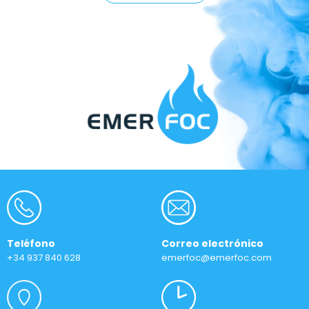
Teléfono
Correo electrónico
+34 937 840 628
emerfoc@emerfoc.com